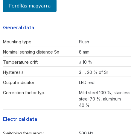
Fordítás magyarra
General data
Mounting type
Flush
Nominal sensing distance Sn
8 mm
Temperature drift
± 10 %
Hysteresis
3 … 20 % of Sr
Output indicator
LED red
Correction factor typ.
Mild steel 100 %, stainless
steel 70 %, aluminum
40 %
Electrical data
Switching frequency
500 Hz