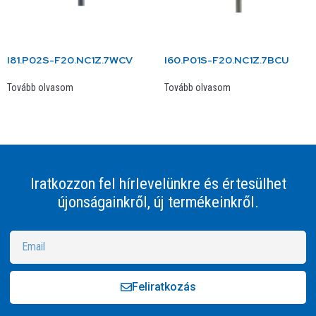
I81.P02S-F20.NC1Z.7WCV
I60.P01S-F20.NC1Z.7BCU
Tovább olvasom
Tovább olvasom
Iratkozzon fel hírlevelünkre és értesülhet
újonságainkről, új termékeinkről.
Feliratkozás
Alternative: