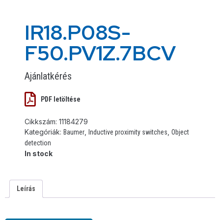
IR18.P08S-
F50.PV1Z.7BCV
Ajánlatkérés
PDF letöltése
Cikkszám:
11184279
Kategóriák:
,
,
Baumer
Inductive proximity switches
Object
detection
In stock
Leírás