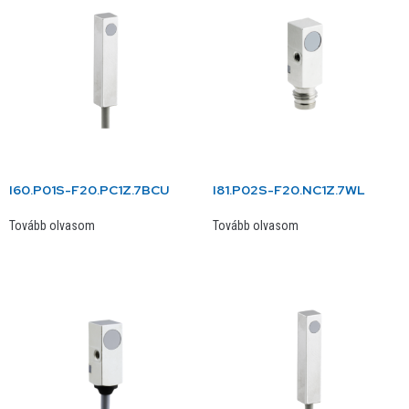
I60.P01S-F20.PC1Z.7BCU
I81.P02S-F20.NC1Z.7WL
Tovább olvasom
Tovább olvasom