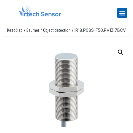
/
/
/ IR18.P08S-F50.PV1Z.7BCV
Kezdőlap
Baumer
Object detection