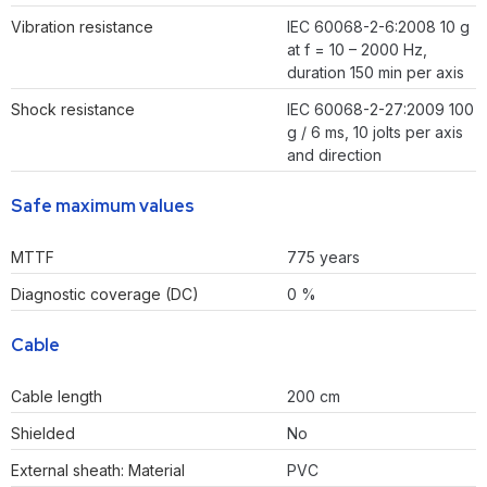
Vibration resistance
IEC 60068-2-6:2008 10 g
at f = 10 – 2000 Hz,
duration 150 min per axis
Shock resistance
IEC 60068-2-27:2009 100
g / 6 ms, 10 jolts per axis
and direction
Safe maximum values
MTTF
775 years
Diagnostic coverage (DC)
0 %
Cable
Cable length
200 cm
Shielded
No
External sheath: Material
PVC