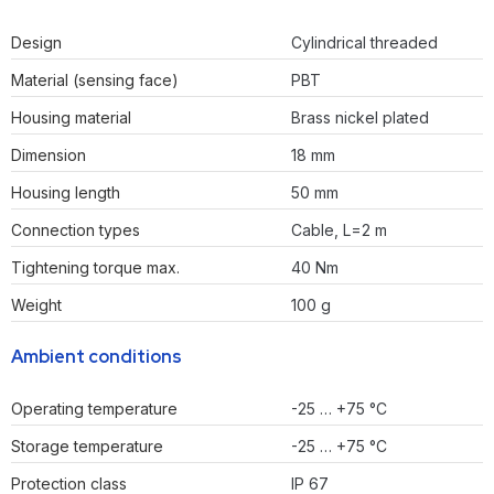
Design
Cylindrical threaded
Material (sensing face)
PBT
Housing material
Brass nickel plated
Dimension
18 mm
Housing length
50 mm
Connection types
Cable, L=2 m
Tightening torque max.
40 Nm
Weight
100 g
Ambient conditions
Operating temperature
-25 … +75 °C
Storage temperature
-25 … +75 °C
Protection class
IP 67