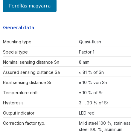
Fordítás magyarra
General data
Mounting type
Quasi-flush
Special type
Factor 1
Nominal sensing distance Sn
8 mm
Assured sensing distance Sa
≤ 81 % of Sn
Real sensing distance Sr
± 10 % von Sn
Temperature drift
± 10 % of Sr
Hysteresis
3 … 20 % of Sr
Output indicator
LED red
Correction factor typ.
Mild steel 100 %, stainless
steel 100 %, aluminum