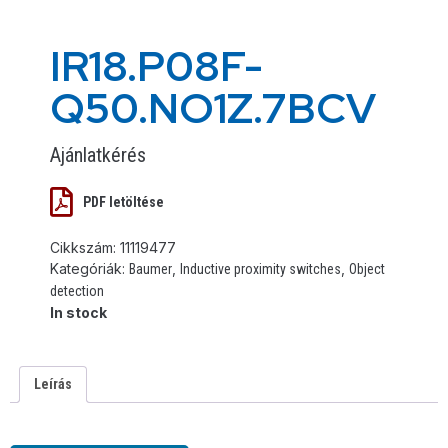
IR18.P08F-
Q50.NO1Z.7BCV
Ajánlatkérés
PDF letöltése
Cikkszám:
11119477
Kategóriák:
,
,
Baumer
Inductive proximity switches
Object
detection
In stock
Leírás