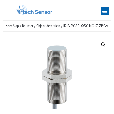
/
/
/ IR18.P08F-Q50.NO1Z.7BCV
Kezdőlap
Baumer
Object detection