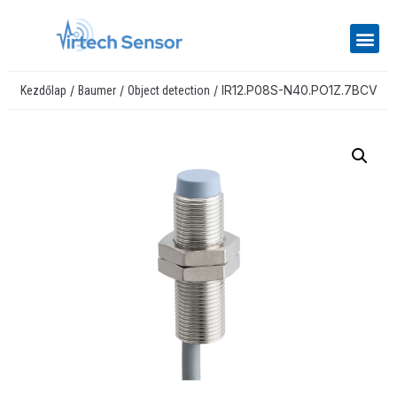
/
/
/ IR12.P08S-N40.PO1Z.7BCV
Kezdőlap
Baumer
Object detection