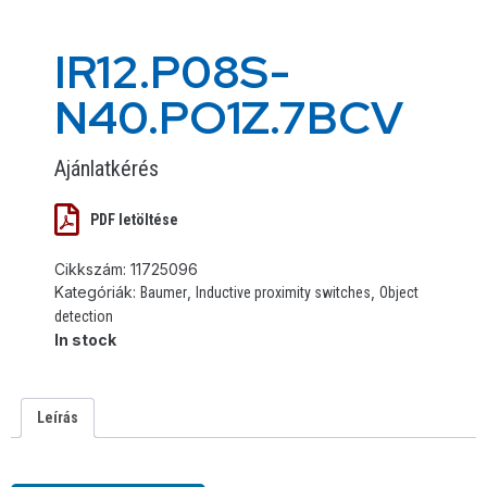
IR12.P08S-
N40.PO1Z.7BCV
Ajánlatkérés
PDF letöltése
Cikkszám:
11725096
Kategóriák:
,
,
Baumer
Inductive proximity switches
Object
detection
In stock
Leírás