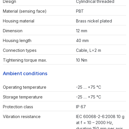
Design
Cylindrical threaded
Material (sensing face)
PBT
Housing material
Brass nickel plated
Dimension
12 mm
Housing length
40 mm
Connection types
Cable, L=2 m
Tightening torque max.
10 Nm
Ambient conditions
Operating temperature
-25 … +75 °C
Storage temperature
-25 … +75 °C
Protection class
IP 67
Vibration resistance
IEC 60068-2-6:2008 10 g
at f = 10 – 2000 Hz,
duration 150 min per axis