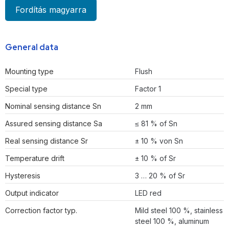
Fordítás magyarra
General data
Mounting type
Flush
Special type
Factor 1
Nominal sensing distance Sn
2 mm
Assured sensing distance Sa
≤ 81 % of Sn
Real sensing distance Sr
± 10 % von Sn
Temperature drift
± 10 % of Sr
Hysteresis
3 … 20 % of Sr
Output indicator
LED red
Correction factor typ.
Mild steel 100 %, stainless
steel 100 %, aluminum