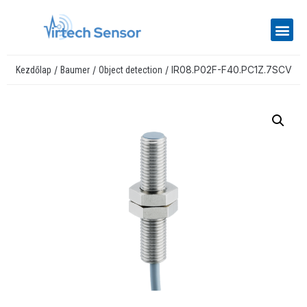
/
/
/ IR08.P02F-F40.PC1Z.7SCV
Kezdőlap
Baumer
Object detection