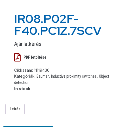
IR08.P02F-
F40.PC1Z.7SCV
Ajánlatkérés
PDF letöltése
Cikkszám:
11119430
Kategóriák:
,
,
Baumer
Inductive proximity switches
Object
detection
In stock
Leírás