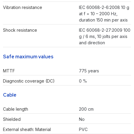
Vibration resistance
IEC 60068-2-6:2008 10 g
at f = 10 – 2000 Hz,
duration 150 min per axis
Shock resistance
IEC 60068-2-27:2009 100
g / 6 ms, 10 jolts per axis
and direction
Safe maximum values
MTTF
775 years
Diagnostic coverage (DC)
0 %
Cable
Cable length
200 cm
Shielded
No
External sheath: Material
PVC