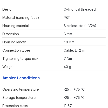
Design
Cylindrical threaded
Material (sensing face)
PBT
Housing material
Stainless steel (V2A)
Dimension
8 mm
Housing length
40 mm
Connection types
Cable, L=2 m
Tightening torque max.
7 Nm
Weight
40 g
Ambient conditions
Operating temperature
-25 … +75 °C
Storage temperature
-25 … +75 °C
Protection class
IP 67