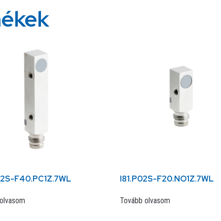
mékek
02S-F40.PC1Z.7WL
I81.P02S-F20.NO1Z.7WL
olvasom
Tovább olvasom