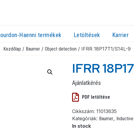
ourdon-Haenni termékek
Letöltések
Karrier
/
/
/ IFRR 18P17T1/S14L-9
Kezdőlap
Baumer
Object detection
IFRR 18P1
Ajánlatkérés
PDF letöltése
Cikkszám:
11013635
Kategóriák:
,
Baumer
Inductive
In stock