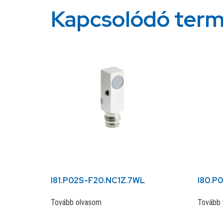
Kapcsolódó ter
I81.P02S-F20.NC1Z.7WL
I80.P
Tovább olvasom
Tovább 