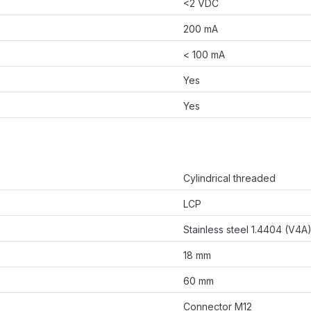
<2 VDC
200 mA
< 100 mA
Yes
Yes
Cylindrical threaded
LCP
Stainless steel 1.4404 (V4A
18 mm
60 mm
Connector M12