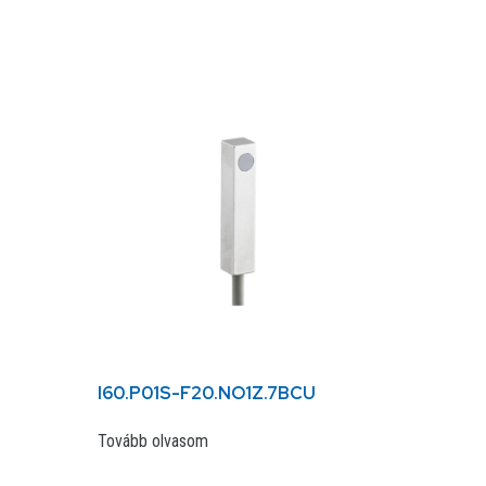
I60.P01S-F20.NO1Z.7BCU
Tovább olvasom