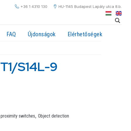
+36 1 4310 130
HU-1145 Budapest Lapály utca 8.b.
FAQ
Újdonságok
Elérhetőségek
7T1/S14L-9
,
 proximity switches
Object detection