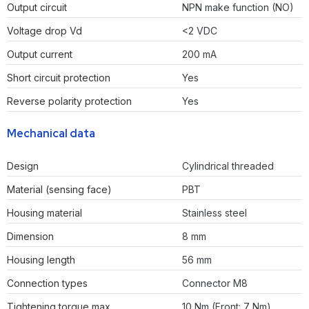
Output circuit
NPN make function (NO)
Voltage drop Vd
<2 VDC
Output current
200 mA
Short circuit protection
Yes
Reverse polarity protection
Yes
Mechanical data
Design
Cylindrical threaded
Material (sensing face)
PBT
Housing material
Stainless steel
Dimension
8 mm
Housing length
56 mm
Connection types
Connector M8
Tightening torque max.
10 Nm (Front: 7 Nm)