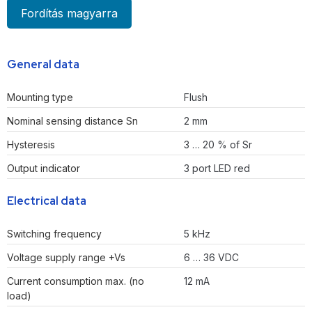
Fordítás magyarra
General data
Mounting type
Flush
Nominal sensing distance Sn
2 mm
Hysteresis
3 … 20 % of Sr
Output indicator
3 port LED red
Electrical data
Switching frequency
5 kHz
Voltage supply range +Vs
6 … 36 VDC
Current consumption max. (no
12 mA
load)