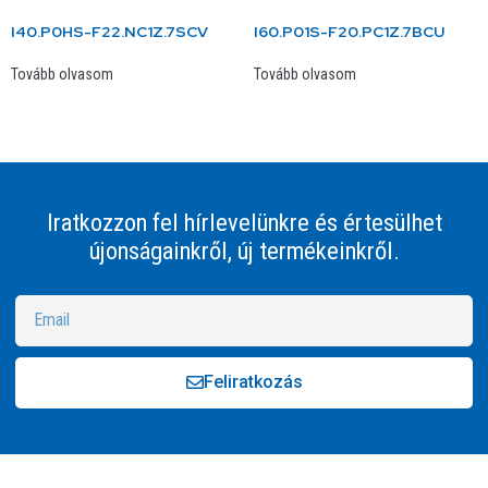
I40.P0HS-F22.NC1Z.7SCV
I60.P01S-F20.PC1Z.7BCU
Tovább olvasom
Tovább olvasom
Iratkozzon fel hírlevelünkre és értesülhet
újonságainkről, új termékeinkről.
Feliratkozás
Alternative: