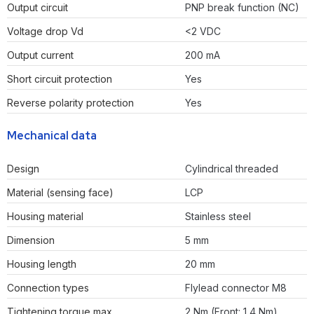
Output circuit
PNP break function (NC)
Voltage drop Vd
<2 VDC
Output current
200 mA
Short circuit protection
Yes
Reverse polarity protection
Yes
Mechanical data
Design
Cylindrical threaded
Material (sensing face)
LCP
Housing material
Stainless steel
Dimension
5 mm
Housing length
20 mm
Connection types
Flylead connector M8
Tightening torque max.
2 Nm (Front: 1,4 Nm)