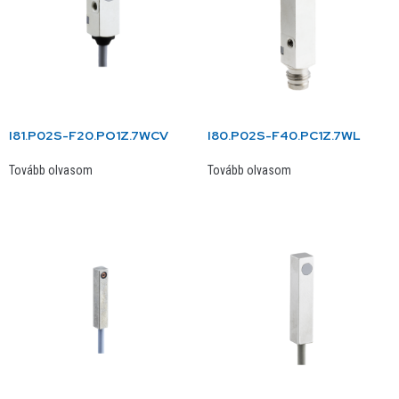
I81.P02S-F20.PO1Z.7WCV
I80.P02S-F40.PC1Z.7WL
Tovább olvasom
Tovább olvasom