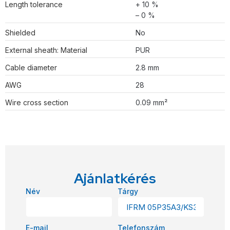
Length tolerance
+ 10 %
– 0 %
Shielded
No
External sheath: Material
PUR
Cable diameter
2.8 mm
AWG
28
Wire cross section
0.09 mm²
Ajánlatkérés
Név
Tárgy
E-mail
Telefonszám