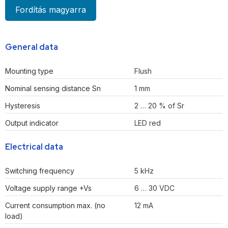
Fordítás magyarra
General data
Mounting type
Flush
Nominal sensing distance Sn
1 mm
Hysteresis
2 … 20 % of Sr
Output indicator
LED red
Electrical data
Switching frequency
5 kHz
Voltage supply range +Vs
6 … 30 VDC
Current consumption max. (no
12 mA
load)