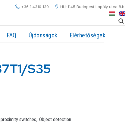
+36 1 4310 130
HU-1145 Budapest Lapály utca 8.b.
FAQ
Újdonságok
Elérhetőségek
37T1/S35
,
 proximity switches
Object detection