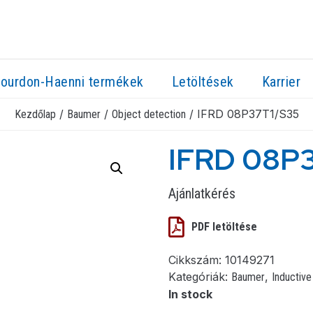
ourdon-Haenni termékek
Letöltések
Karrier
/
/
/ IFRD 08P37T1/S35
Kezdőlap
Baumer
Object detection
IFRD 08P
Ajánlatkérés
PDF letöltése
Cikkszám:
10149271
Kategóriák:
,
Baumer
Inductive
In stock