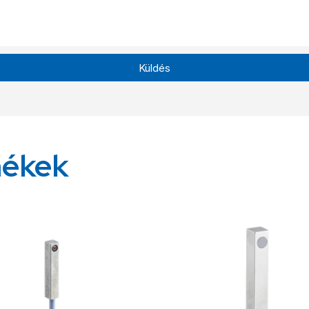
Küldés
mékek