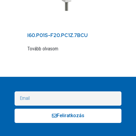
I60.P01S-F20.PC1Z.7BCU
Tovább olvasom
Feliratkozás
Alternative: