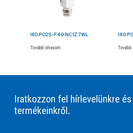
I80.P02S-F40.NC1Z.7WL
I40.P
Tovább olvasom
Tovább 
Iratkozzon fel hírlevelünkre és
termékeinkről.