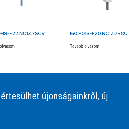
0HS-F22.NC1Z.7SCV
I60.P01S-F20.NC1Z.7BCU
olvasom
Tovább olvasom
 értesülhet újonságainkről, új