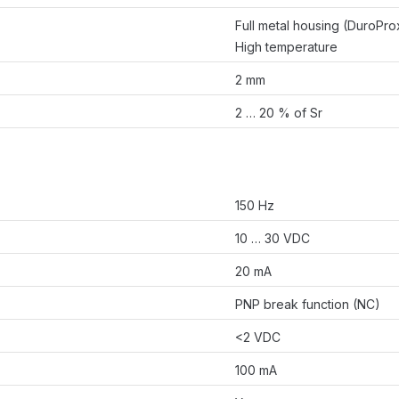
Full metal housing (DuroPro
High temperature
2 mm
2 … 20 % of Sr
150 Hz
10 … 30 VDC
20 mA
PNP break function (NC)
<2 VDC
100 mA