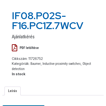
IF08.P02S-
F16.PC1Z.7WCV
Ajánlatkérés
PDF letöltése
Cikkszám:
11726752
Kategóriák:
,
,
Baumer
Inductive proximity switches
Object
detection
In stock
Leírás