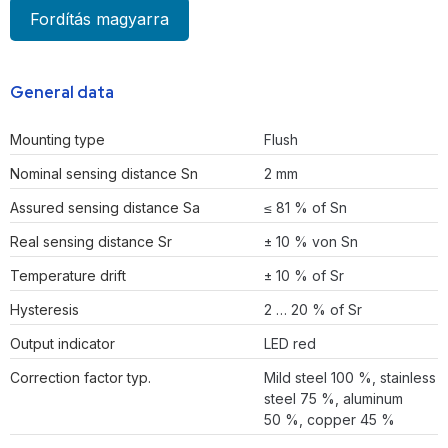
Fordítás magyarra
General data
Mounting type
Flush
Nominal sensing distance Sn
2 mm
Assured sensing distance Sa
≤ 81 % of Sn
Real sensing distance Sr
± 10 % von Sn
Temperature drift
± 10 % of Sr
Hysteresis
2 … 20 % of Sr
Output indicator
LED red
Correction factor typ.
Mild steel 100 %, stainless
steel 75 %, aluminum
50 %, copper 45 %