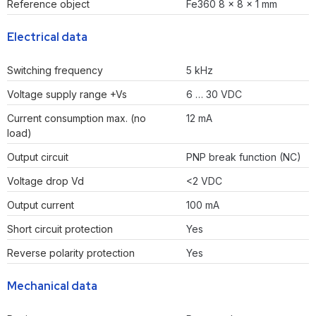
Reference object
Fe360 8 x 8 x 1 mm
Electrical data
Switching frequency
5 kHz
Voltage supply range +Vs
6 … 30 VDC
Current consumption max. (no
12 mA
load)
Output circuit
PNP break function (NC)
Voltage drop Vd
<2 VDC
Output current
100 mA
Short circuit protection
Yes
Reverse polarity protection
Yes
Mechanical data