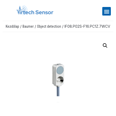
/
/
/ IF08.P02S-F16.PC1Z.7WCV
Kezdőlap
Baumer
Object detection