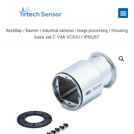
/
/
/ Housing
Kezdőlap
Baumer
Industrial cameras / image processing
base set C V4A VCXG.I r IP65/67