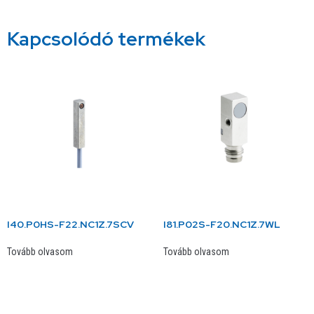
Kapcsolódó termékek
I40.P0HS-F22.NC1Z.7SCV
I81.P02S-F20.NC1Z.7WL
Tovább olvasom
Tovább olvasom