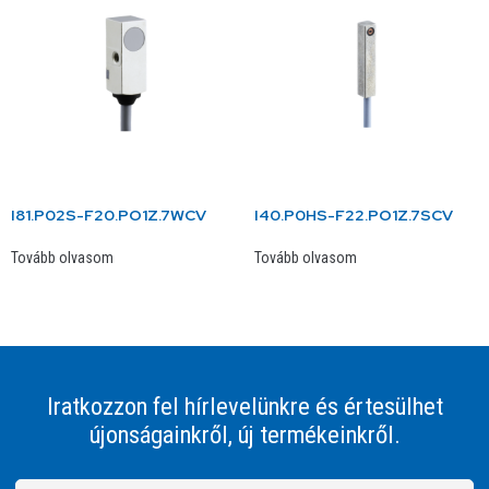
I81.P02S-F20.PO1Z.7WCV
I40.P0HS-F22.PO1Z.7SCV
Tovább olvasom
Tovább olvasom
Iratkozzon fel hírlevelünkre és értesülhet
újonságainkről, új termékeinkről.