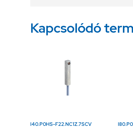
Kapcsolódó ter
I40.P0HS-F22.NC1Z.7SCV
I80.P