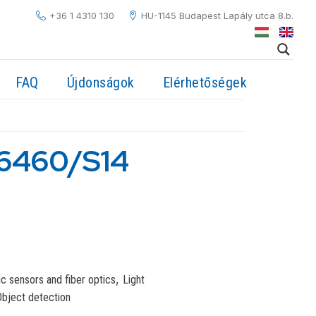
+36 1 4310 130
HU-1145 Budapest Lapály utca 8.b.
FAQ
Újdonságok
Elérhetőségek
6460/S14
,
ic sensors and fiber optics
Light
Object detection