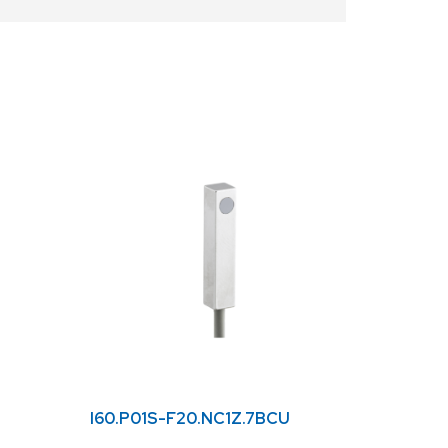
I60.P01S-F20.NC1Z.7BCU