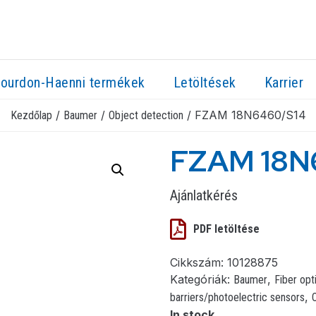
ourdon-Haenni termékek
Letöltések
Karrier
/
/
/ FZAM 18N6460/S14
Kezdőlap
Baumer
Object detection
FZAM 18N
Ajánlatkérés
PDF letöltése
Cikkszám:
10128875
Kategóriák:
,
Baumer
Fiber opt
,
barriers/photoelectric sensors
In stock