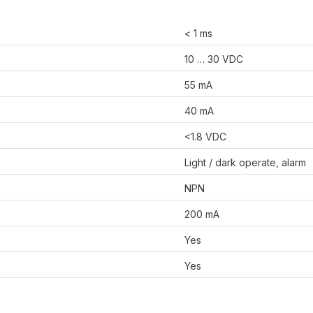
< 1 ms
10 … 30 VDC
55 mA
40 mA
<1.8 VDC
Light / dark operate, alarm
NPN
200 mA
Yes
Yes