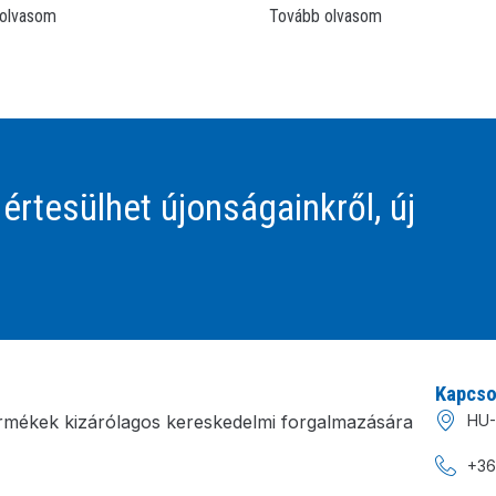
olvasom
Tovább olvasom
 értesülhet újonságainkről, új
Kapcso
rmékek kizárólagos kereskedelmi forgalmazására
HU-
+36