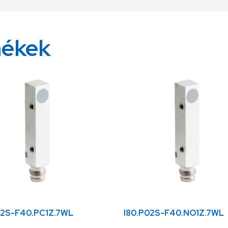
mékek
02S-F40.PC1Z.7WL
I80.P02S-F40.NO1Z.7WL