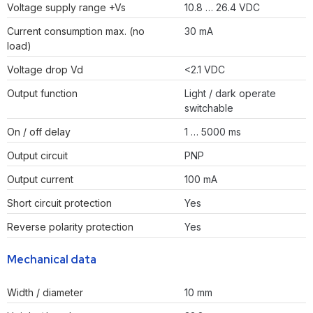
Voltage supply range +Vs
10.8 … 26.4 VDC
Current consumption max. (no
30 mA
load)
Voltage drop Vd
<2.1 VDC
Output function
Light / dark operate
switchable
On / off delay
1 … 5000 ms
Output circuit
PNP
Output current
100 mA
Short circuit protection
Yes
Reverse polarity protection
Yes
Mechanical data
Width / diameter
10 mm