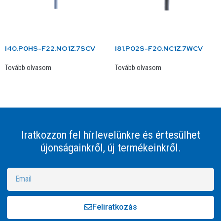
I40.P0HS-F22.NO1Z.7SCV
I81.P02S-F20.NC1Z.7WCV
Tovább olvasom
Tovább olvasom
Iratkozzon fel hírlevelünkre és értesülhet
újonságainkről, új termékeinkről.
Feliratkozás