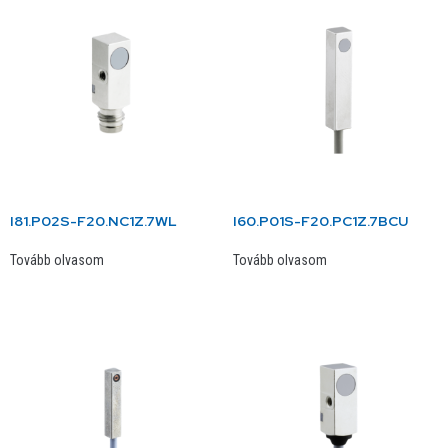
I81.P02S-F20.NC1Z.7WL
I60.P01S-F20.PC1Z.7BCU
Tovább olvasom
Tovább olvasom