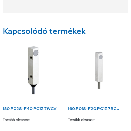
Alternative:
Kapcsolódó termékek
I80.P02S-F40.PC1Z.7WCV
I60.P01S-F20.PC1Z.7BCU
Tovább olvasom
Tovább olvasom