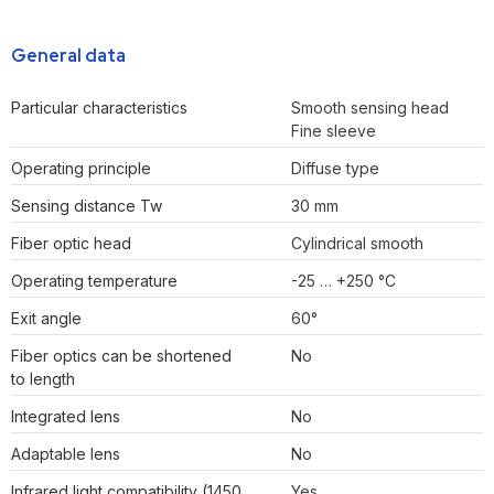
General data
Particular characteristics
Smooth sensing head
Fine sleeve
Operating principle
Diffuse type
Sensing distance Tw
30 mm
Fiber optic head
Cylindrical smooth
Operating temperature
-25 … +250 °C
Exit angle
60°
Fiber optics can be shortened
No
to length
Integrated lens
No
Adaptable lens
No
Infrared light compatibility (1450
Yes