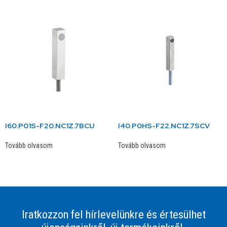
I60.P01S-F20.NC1Z.7BCU
I40.P0HS-F22.NC1Z.7SCV
Tovább olvasom
Tovább olvasom
Iratkozzon fel hírlevelünkre és értesülhet