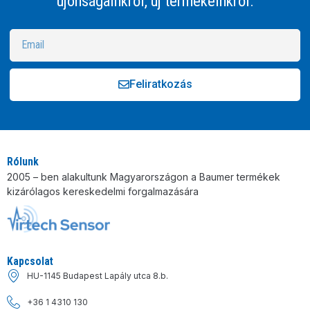
újonságainkről, új termékeinkről.
Feliratkozás
Alternative:
Rólunk
2005 – ben alakultunk Magyarországon a Baumer termékek
kizárólagos kereskedelmi forgalmazására
Kapcsolat
HU-1145 Budapest Lapály utca 8.b.
+36 1 4310 130