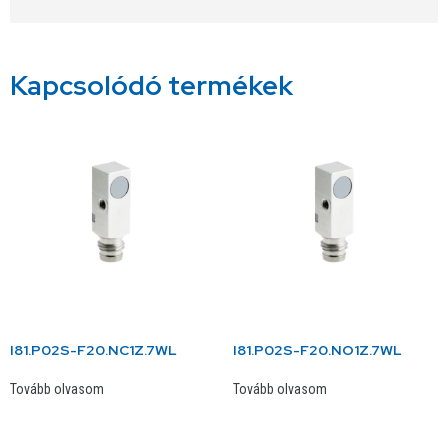
Kapcsolódó termékek
I81.P02S-F20.NC1Z.7WL
I81.P02S-F20.NO1Z.7WL
Tovább olvasom
Tovább olvasom