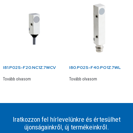
I81.P02S-F20.NC1Z.7WCV
I80.P02S-F40.PO1Z.7WL
Tovább olvasom
Tovább olvasom
Iratkozzon fel hírlevelünkre és értesülhet
újonságainkről, új termékeinkről.