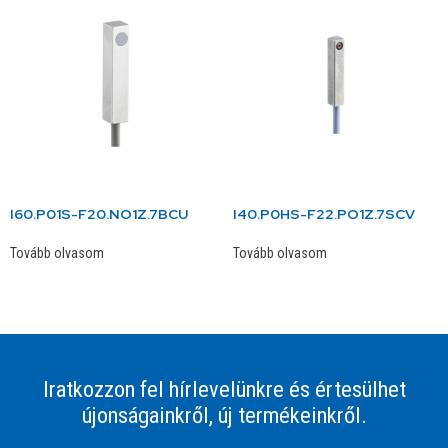
I60.P01S-F20.NO1Z.7BCU
I40.P0HS-F22.PO1Z.7SCV
Tovább olvasom
Tovább olvasom
Iratkozzon fel hírlevelünkre és értesülhet
újonságainkről, új termékeinkről.