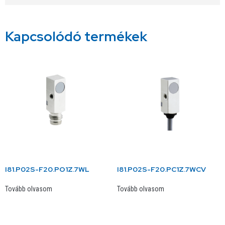
Kapcsolódó termékek
I81.P02S-F20.PO1Z.7WL
I81.P02S-F20.PC1Z.7WCV
Tovább olvasom
Tovább olvasom