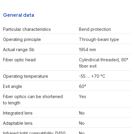
General data
Particular characteristics
Bend protection
Operating principle
Through-beam type
Actual range Sb
1954 mm
Fiber optic head
Cylindrical threaded, 90°
fiber exit
Operating temperature
-55 … +70 °C
Exit angle
60°
Fiber optics can be shortened
Yes
to length
Integrated lens
No
Adaptable lens
No
Infrared light compatibility (1450
No