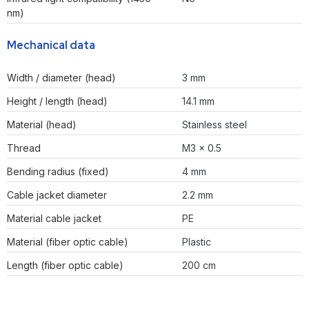
nm)
Mechanical data
Width / diameter (head)
3 mm
Height / length (head)
14.1 mm
Material (head)
Stainless steel
Thread
M3 x 0.5
Bending radius (fixed)
4 mm
Cable jacket diameter
2.2 mm
Material cable jacket
PE
Material (fiber optic cable)
Plastic
Length (fiber optic cable)
200 cm