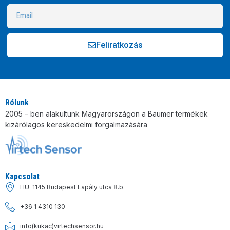
Feliratkozás
Alternative:
Rólunk
2005 – ben alakultunk Magyarországon a Baumer termékek
kizárólagos kereskedelmi forgalmazására
Kapcsolat
HU-1145 Budapest Lapály utca 8.b.
+36 1 4310 130
info(kukac)virtechsensor.hu