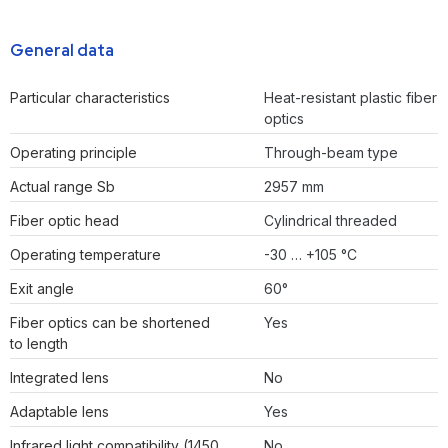
General data
Particular characteristics
Heat-resistant plastic fiber
optics
Operating principle
Through-beam type
Actual range Sb
2957 mm
Fiber optic head
Cylindrical threaded
Operating temperature
-30 … +105 °C
Exit angle
60°
Fiber optics can be shortened
Yes
to length
Integrated lens
No
Adaptable lens
Yes
Infrared light compatibility (1450
No