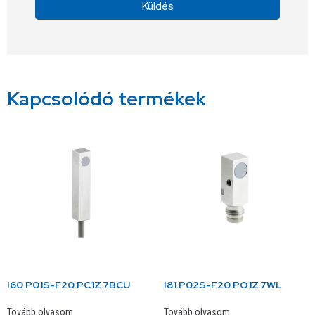
Küldés
Alternative:
Kapcsolódó termékek
I60.P01S-F20.PC1Z.7BCU
I81.P02S-F20.PO1Z.7WL
Tovább olvasom
Tovább olvasom