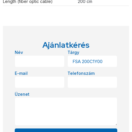
Length (fiber optic cable)
200 cm
Ajánlatkérés
Név
Tárgy
E-mail
Telefonszám
Üzenet