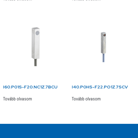
I60.P01S-F20.NC1Z.7BCU
I40.P0HS-F22.PO1Z.7SCV
Tovább olvasom
Tovább olvasom