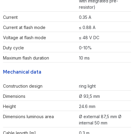
with integrated pre-
resistor)
Current
0.35 A
Current at flash mode
≤ 0.88 A
Voltage at flash mode
≤ 48 V DC
Duty cycle
0-10%
Maximum flash duration
10 ms
Mechanical data
Construction design
ring light
Dimensions
Ø 93,5 mm
Height
24.6 mm
Dimensions luminous area
Ø external 87,5 mm Ø
internal 50 mm
Cable length [m]
0.3 m