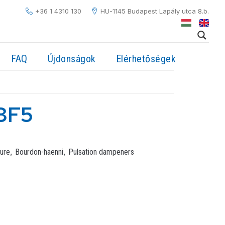
+36 1 4310 130
HU-1145 Budapest Lapály utca 8.b.
FAQ
Újdonságok
Elérhetőségek
3F5
,
,
ure
Bourdon-haenni
Pulsation dampeners