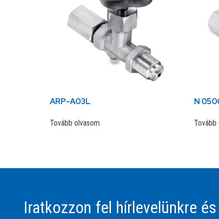
ARP-A03L
N 050
Tovább olvasom
Tovább 
Iratkozzon fel hírlevelünkre és