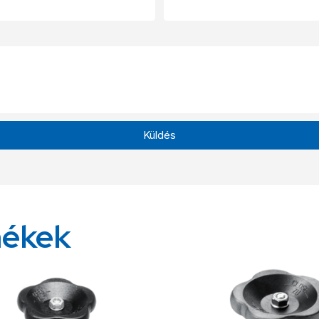
Küldés
mékek