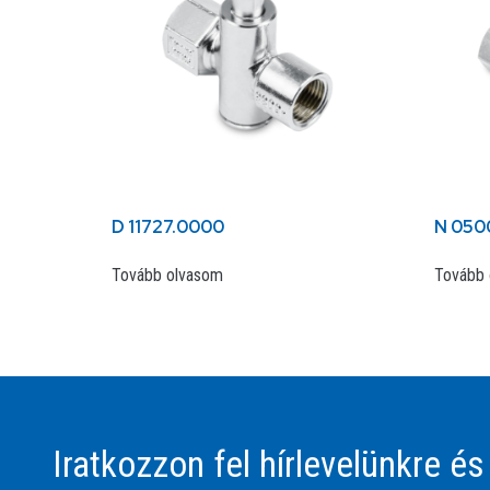
D 11727.0000
N 050
Tovább olvasom
Tovább 
Iratkozzon fel hírlevelünkre és