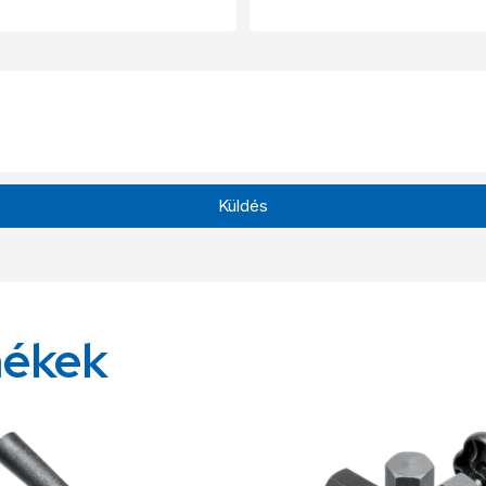
Küldés
mékek