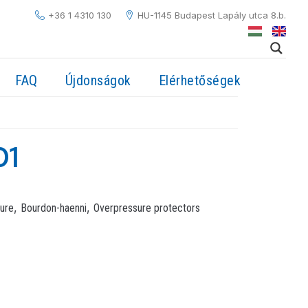
+36 1 4310 130
HU-1145 Budapest Lapály utca 8.b.
FAQ
Újdonságok
Elérhetőségek
01
,
,
ure
Bourdon-haenni
Overpressure protectors