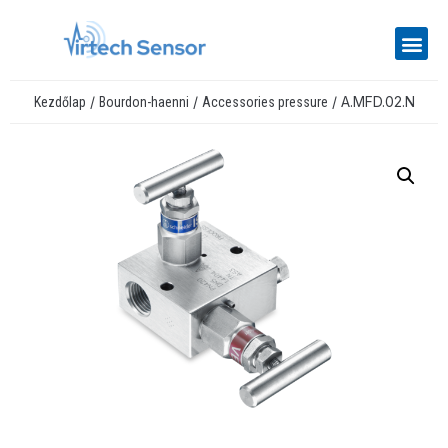
/
/
/ A.MFD.02.N
Kezdőlap
Bourdon-haenni
Accessories pressure