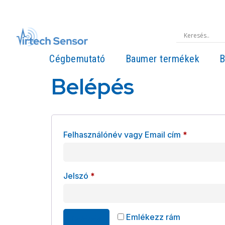
Cégbemutató
Baumer termékek
B
Belépés
Felhasználónév vagy Email cím
*
Jelszó
*
Alternative:
Emlékezz rám
Belépés