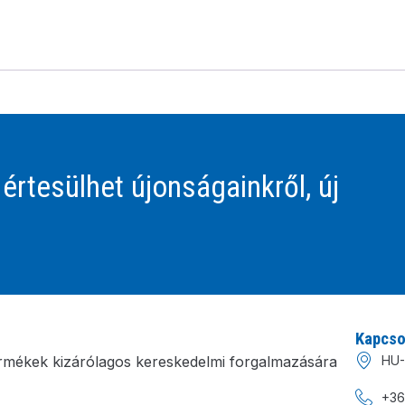
 értesülhet újonságainkről, új
Kapcso
rmékek kizárólagos kereskedelmi forgalmazására
HU-
+36